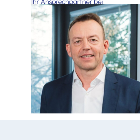
Ihr Ansprechpartner bei
Beratungsfragen
Martin Flaig
flaig@hopp-flaig.de
0711 / 320657-20
Kontaktieren sie uns jetzt
unverbindlich!