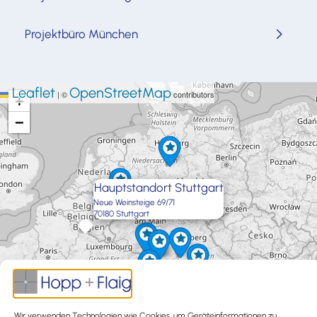
Projektbüro München
Leaflet
OpenStreetMap
|
©
contributors
+
−
Hauptstandort Stuttgart
Neue Weinsteige 69/71
70180 Stuttgart
×
Wir verwenden Technologien wie Cookies, um Geräteinformationen zu