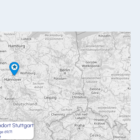
dort Stuttgart
ge 69/71
t