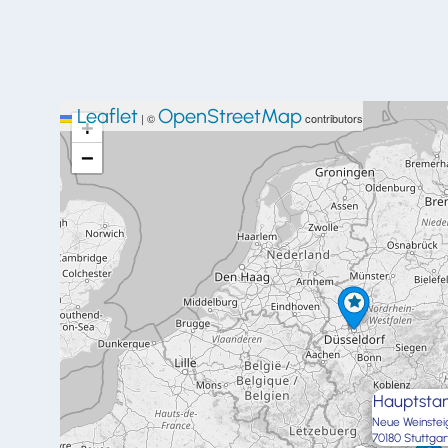
Leaflet
OpenStreetMap
|
©
contributors
+
−
Hauptstan
Neue Weinstei
70180 Stuttgar