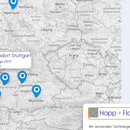
dort Stuttgart
ge 69/71
t
×
Wir verwenden Technologie