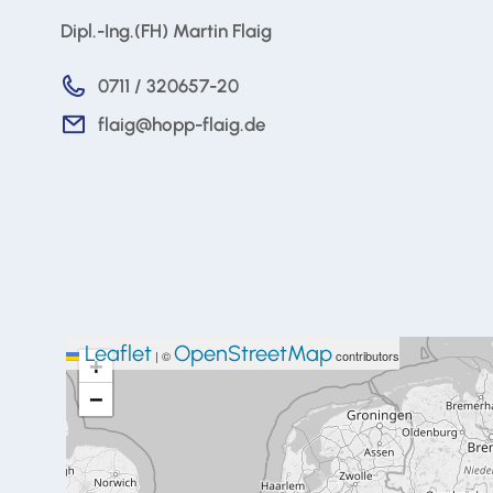
Dipl.-Ing.(FH) Martin Flaig
0711 / 320657-20
flaig@hopp-flaig.de
Leaflet
OpenStreetMap
|
©
contributors
+
−