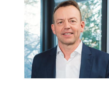
Martin Flaig
flaig@hopp-flaig.de
0711 / 320657-20
Kontaktieren sie uns jetzt
unverbindlich!